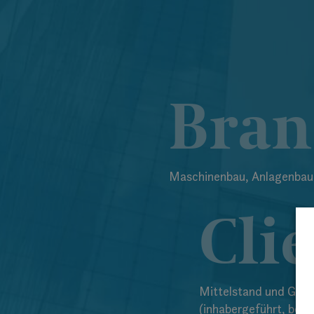
Bran
Maschinenbau, Anlagenbau 
Cli
Mittelstand und Gro
(inhabergeführt, börs