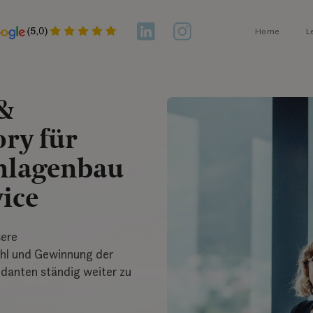
Home
L
 &
ry für
nlagenbau
ice
sere
hl und Gewinnung der
ndanten ständig weiter zu