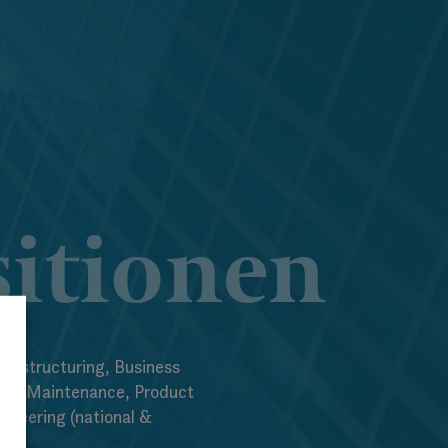
sitionen
 Restructuring, Business
es, Maintenance, Product
neering (national &