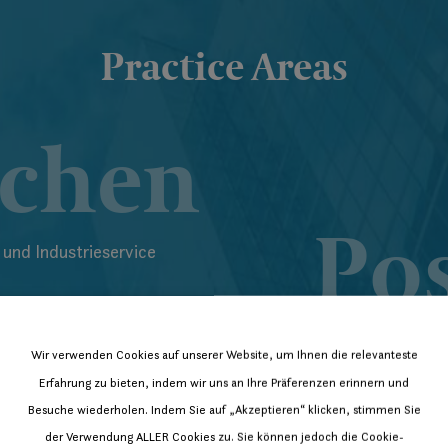
Practice Areas
chen
Po
und Industrieservice
ents
Executive Search:
Wir verwenden Cookies auf unserer Website, um Ihnen die relevanteste
C-Level, Finance,
Erfahrung zu bieten, indem wir uns an Ihre Präferenzen erinnern und
Development, Sal
Besuche wiederholen. Indem Sie auf „Akzeptieren“ klicken, stimmen Sie
ßunternehmen
Management, Engi
der Verwendung ALLER Cookies zu. Sie können jedoch die Cookie-
ennotiert, Private
international)